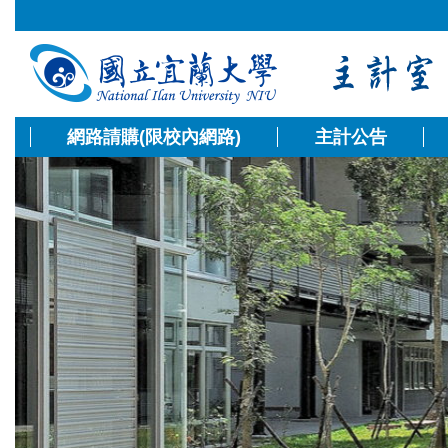
跳
到
主
要
內
容
網路請購(限校內網路)
主計公告
區