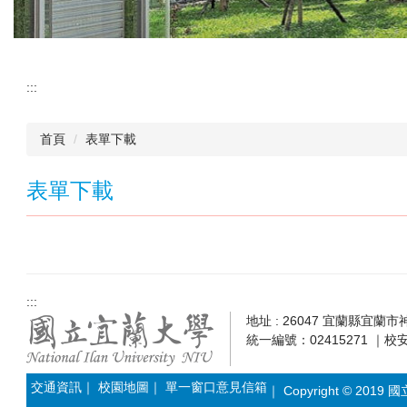
:::
首頁
表單下載
表單下載
:::
地址 : 26047 宜蘭縣宜蘭市神農
統一編號：02415271 ｜校安
交通資訊
｜
校園地圖
｜
單一窗口意見信箱
｜ Copyright © 2019 國