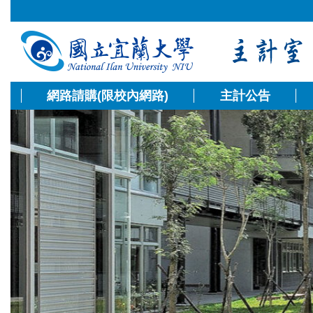
跳
到
主
要
內
容
網路請購(限校內網路)
主計公告
區