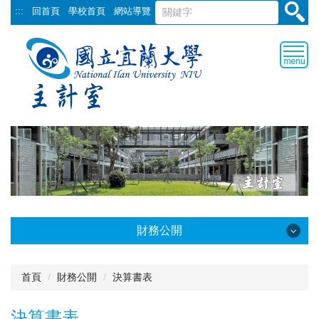
跳
:::
回首頁
學校首頁
網站導覽
到
主
要
內
容
區
財務公開
財務公開
首頁
財務公開
決算書表
預算書表
決算書表