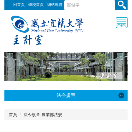
跳
:::
回首頁
學校首頁
網站導覽
到
主
要
內
容
區
法令規章
法令規章
首頁
法令規章-農業部法規
常用法規